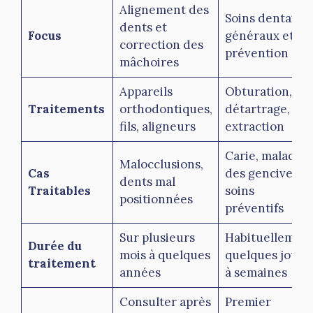
Alignement des
Soins dentaires
dents et
Focus
généraux et
correction des
prévention
mâchoires
Appareils
Obturation,
Traitements
orthodontiques,
détartrage,
fils, aligneurs
extraction
Carie, maladies
Malocclusions,
Cas
des gencives,
dents mal
Traitables
soins
positionnées
préventifs
Sur plusieurs
Habituellemen
Durée du
mois à quelques
quelques jours
traitement
années
à semaines
Consulter après
Premier