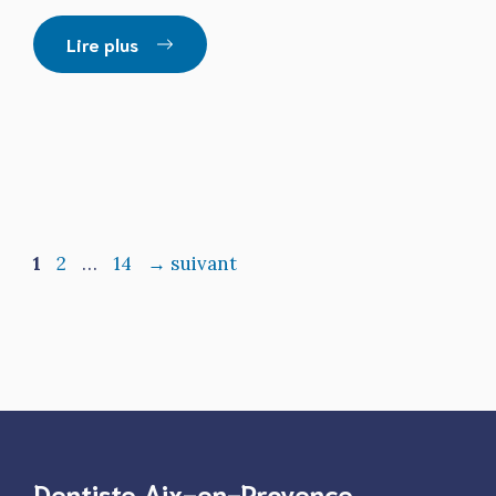
Lire plus
Page
Page
Page
1
2
…
14
→
suivant
Dentiste Aix-en-Provence